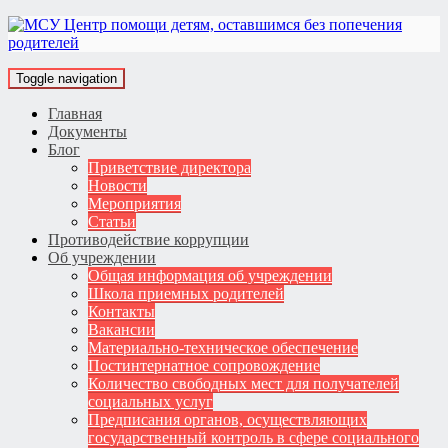
Toggle navigation
Главная
Документы
Блог
Приветствие директора
Новости
Мероприятия
Статьи
Противодействие коррупции
Об учреждении
Общая информация об учреждении
Школа приемных родителей
Контакты
Вакансии
Материально-техническое обеспечение
Постинтернатное сопровождение
Количество свободных мест для получателей
социальных услуг
Предписания органов, осуществляющих
государственный контроль в сфере социального