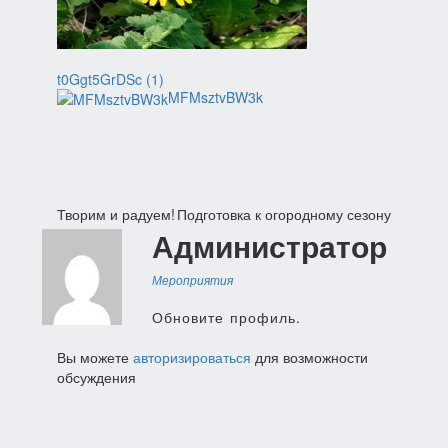
t0Ggt5GrDSc (1)
MFMsztvBW3k
Навигация
Творим и радуем!
Подготовка к огородному сезону
Администратор
по
записям
Мероприятия
Обновите профиль.
Вы можете
авторизироваться
для возможности
обсуждения