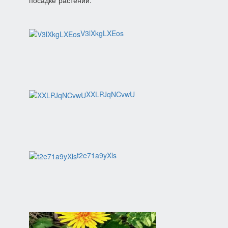
посадке растений.
V3lXkgLXEos
XXLPJqNCvwU
t2e71a9yXls