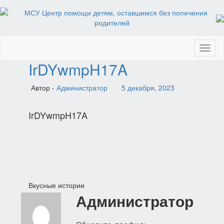
Toggl
naviga
IrDYwmpH17A
Автор -
Администратор
5 декабря, 2023
IrDYwmpH17A
Навигация
Вкусные истории
Администратор
по
записям