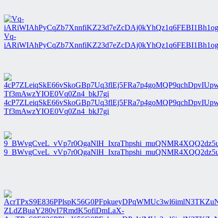
Vq-
iARiWIAhPyCqZb7XnnfiKZ23d7eZcDAj0kYhQz1q6FEBI1Bh
4cP7ZLeiqSkE66vSkoGBp7Uq3flEj5FRa7p4goMQP9qchDpvIUp
Tf3mAwzYIOE0Vq0Zn4_bkJ7gi
9_BWvgCveL_vVp7r0QgaNlH_IxraThpshi_muQNMR4XQQ2dz