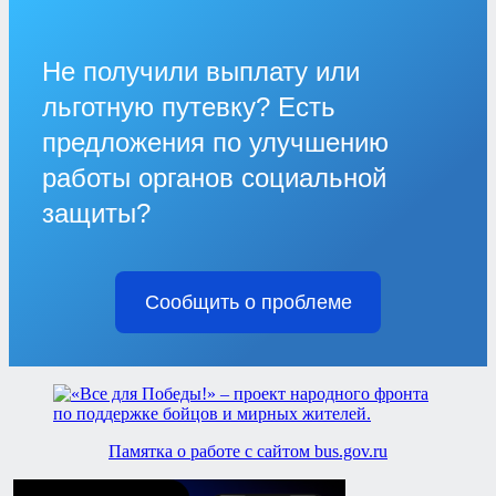
Не получили выплату или
льготную путевку? Есть
предложения по улучшению
работы органов социальной
защиты?
Сообщить о проблеме
Памятка о работе с сайтом bus.gov.ru