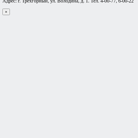
Адрес: г. Трехгорный, ул. Володина, д. 1. Тел. 4-00-77, 6-00-22
×