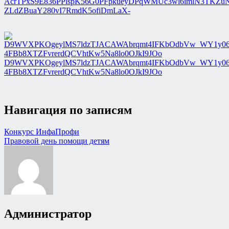
AcrTPxS9E836PPlspK56G0PFpkueyDPqWMUc3wl6imlN3TKZuN
ZLdZBuaY280vI7RmdK5ofiDmLaX-
D9WVXPKOgeylMS7ldzTJACAWAbrqmt4IFKbOdbVw_WY1y0
4FBb8XTZFvrerdQCVhtKw5Na8lo0OJkI9JOo
Навигация по записям
Конкурс ИнфаПрофи
Правовой день помощи детям
Администратор