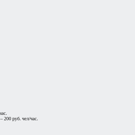
час.
 200 руб. чел/час.