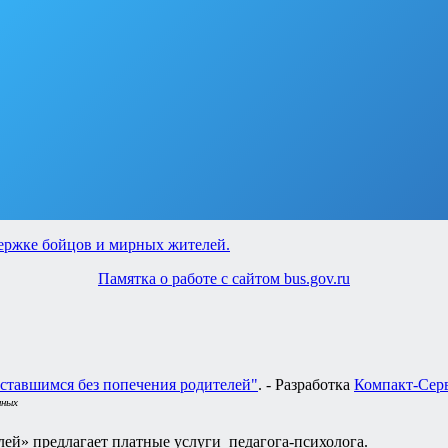
Памятка о работе с сайтом bus.gov.ru
ставшимся без попечения родителей"
. - Разработка
Компакт-Сер
нных
ей» предлагает платные услуги педагога-психолога.