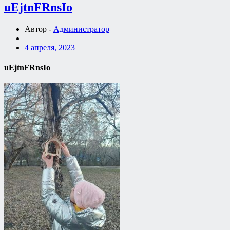
uEjtnFRnsIo
Автор -
Администратор
4 апреля, 2023
uEjtnFRnsIo