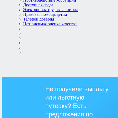
Противодействие коррупции
Доступная среда
Электронная трудовая книжка
Правовая помощь детям
Телефон доверия
Независимая оценка качества
Не получили выплату
или льготную
путевку? Есть
предложения по