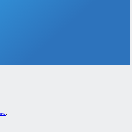
вис
.