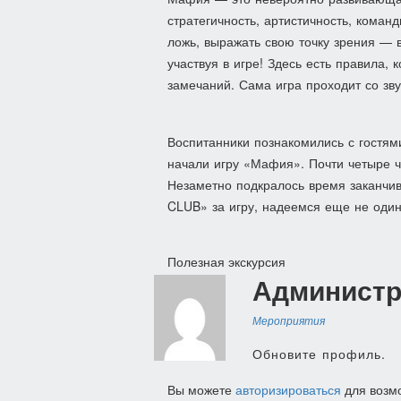
стратегичность, артистичность, коман
ложь, выражать свою точку зрения — в
участвуя в игре! Здесь есть правила,
замечаний. Сама игра проходит со зв
Воспитанники познакомились с гостям
начали игру «Мафия». Почти четыре ч
Незаметно подкралось время заканчив
CLUB» за игру, надеемся еще не один
Навигация
Полезная экскурсия
Администр
по
записям
Мероприятия
Обновите профиль.
Вы можете
авторизироваться
для возм