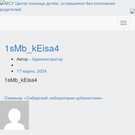
Toggl
naviga
1sMb_kEisa4
Автор -
Администратор
17 марта, 2024
1sMb_kEisa4
Навигация
Семинар «Сибирской лаборатории урбанистики»
по
записям