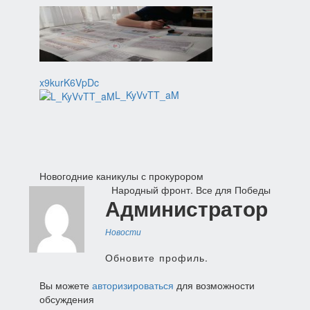
x9kurK6VpDc
L_KyVvTT_aM
Навигация
Новогодние каникулы с прокурором
Народный фронт. Все для Победы
по
Администратор
записям
Новости
Обновите профиль.
Вы можете
авторизироваться
для возможности
обсуждения