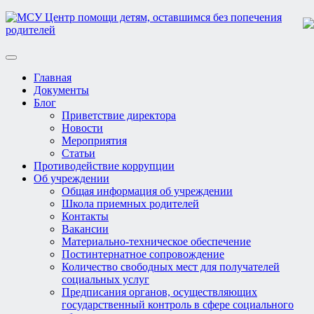
Toggle
navigation
Главная
Документы
Блог
Приветствие директора
Новости
Мероприятия
Статьи
Противодействие коррупции
Об учреждении
Общая информация об учреждении
Школа приемных родителей
Контакты
Вакансии
Материально-техническое обеспечение
Постинтернатное сопровождение
Количество свободных мест для получателей
социальных услуг
Предписания органов, осуществляющих
государственный контроль в сфере социального