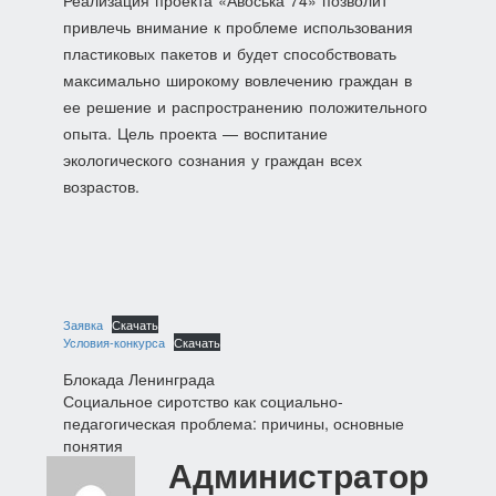
Реализация проекта «Авоська 74» позволит
привлечь внимание к проблеме использования
пластиковых пакетов и будет способствовать
максимально широкому вовлечению граждан в
ее решение и распространению положительного
опыта. Цель проекта — воспитание
экологического сознания у граждан всех
возрастов.
Заявка
Скачать
Условия-конкурса
Скачать
Навигация
Блокада Ленинграда
Социальное сиротство как социально-
по
педагогическая проблема: причины, основные
понятия
записям
Администратор