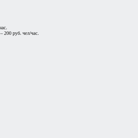
час.
 200 руб. чел/час.