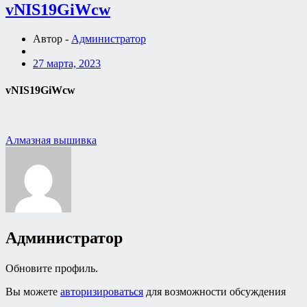
vNIS19GiWcw
Автор -
Администратор
27 марта, 2023
vNIS19GiWcw
Навигация
Алмазная вышивка
по
записям
Администратор
Обновите профиль.
Вы можете
авторизироваться
для возможности обсуждения