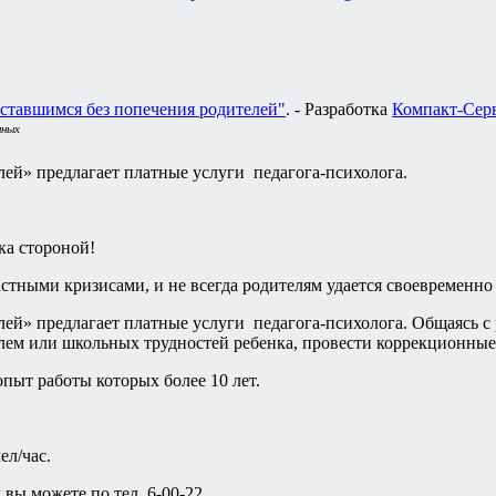
ставшимся без попечения родителей"
. - Разработка
Компакт-Сер
нных
ей» предлагает платные услуги педагога-психолога.
ка стороной!
астными кризисами, и не всегда родителям удается своевременн
й» предлагает платные услуги педагога-психолога. Общаясь с р
м или школьных трудностей ребенка, провести коррекционные 
пыт работы которых более 10 лет.
ел/час.
вы можете по тел. 6-00-22.