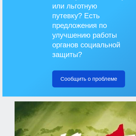
или льготную
путевку? Есть
предложения по
улучшению работы
органов социальной
защиты?
Сообщить о проблеме