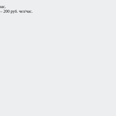
час.
 200 руб. чел/час.