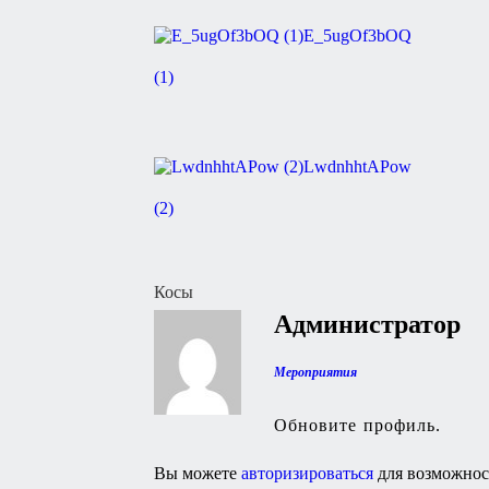
E_5ugOf3bOQ
(1)
LwdnhhtAPow
(2)
Навигация
Косы
Администратор
по
записям
Мероприятия
Обновите профиль.
Вы можете
авторизироваться
для возможнос