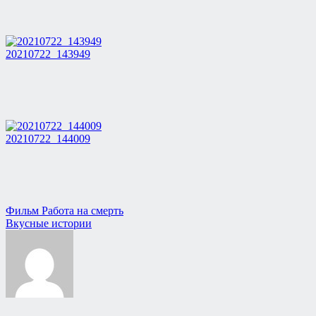
20210722_143949
20210722_144009
Навигация
Фильм Работа на смерть
Вкусные истории
по
записям