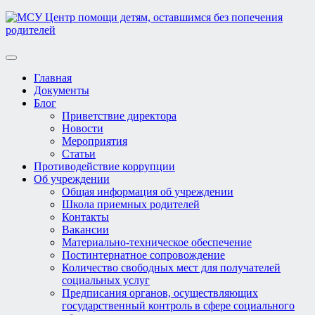
Toggle
navigation
Главная
Документы
Блог
Приветствие директора
Новости
Мероприятия
Статьи
Противодействие коррупции
Об учреждении
Общая информация об учреждении
Школа приемных родителей
Контакты
Вакансии
Материально-техническое обеспечение
Постинтернатное сопровождение
Количество свободных мест для получателей
социальных услуг
Предписания органов, осуществляющих
государственный контроль в сфере социального