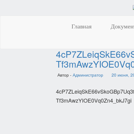
Главная
Докумен
4cP7ZLeiqSkE66v
Tf3mAwzYIOE0Vq0
Автор -
Администратор
20 июня, 2
4cP7ZLeiqSkE66vSkoGBp7Uq3f
Tf3mAwzYIOE0Vq0Zn4_bkJ7gi