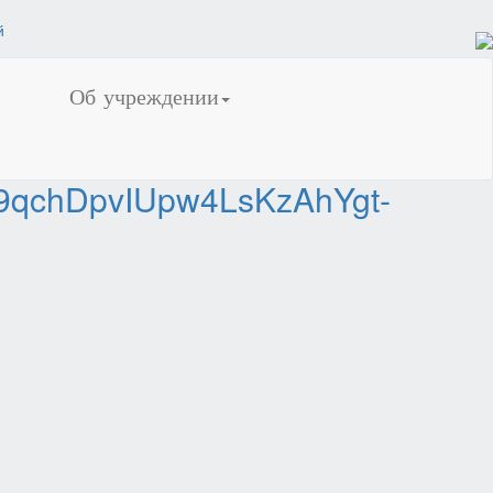
Об учреждении
9qchDpvIUpw4LsKzAhYgt-