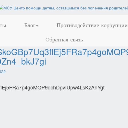
ты
Блог
Противодействие коррупции
Обратная связь
SkoGBp7Uq3flEj5FRa7p4goMQP
Zn4_bkJ7gi
022
lEj5FRa7p4goMQP9qchDpvIUpw4LsKzAhYgt-