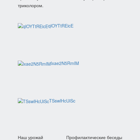
триколором.
qlOYTtREicE
lxae2N5RmIM
TSswlHcUiSc
Навигация
Наш урожай
Профилактические беседы