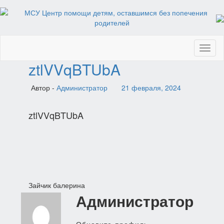
Toggl
naviga
ztlVVqBTUbA
Автор -
Администратор
21 февраля, 2024
ztlVVqBTUbA
Навигация
Зайчик балерина
Администратор
по
записям