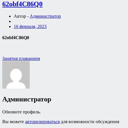
62obf4C86Q0
Автор -
Администратор
16 февраля, 2023
62obf4C86Q0
Навигация
Занятия плаванием
по
записям
Администратор
Обновите профиль.
Вы можете
авторизироваться
для возможности обсуждения