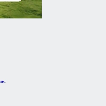
вис
.