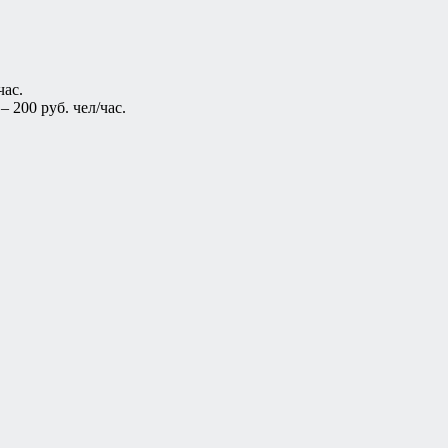
час.
 200 руб. чел/час.