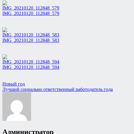
IMG_20210120_112848_579
IMG_20210120_112848_583
IMG_20210120_112848_594
Навигация
Новый год
Лучший социально ответственный работодатель года
по
записям
Администратор