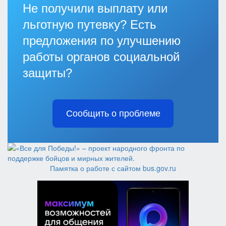
Не получили выплату или
льготную путевку? Есть
предложения по улучшению
работы органов социальной
защиты?
Сообщить о проблеме
Памятка о работе с сайтом bus.gov.ru