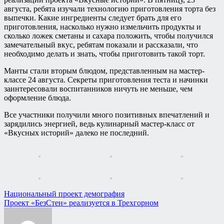
августа, ребята изучали технологию приготовления торта без
выпечки. Какие ингредиенты следует брать для его
приготовления, насколько нужно измельчить продукты и
сколько ложек сметаны и сахара положить, чтобы получился
замечательный вкус, ребятам показали и рассказали, что
необходимо делать и знать, чтобы приготовить такой торт.
Манты стали вторым блюдом, представленным на мастер-
классе 24 августа. Секреты приготовления теста и начинки
заинтересовали воспитанников ничуть не меньше, чем
оформление блюда.
Все участники получили много позитивных впечатлений и
зарядились энергией, ведь кулинарный мастер-класс от
«Вкусных историй» далеко не последний.
Навигация
Национальный проект демография
Проект «БезСтен» реализуется в Трехгорном
по
записям