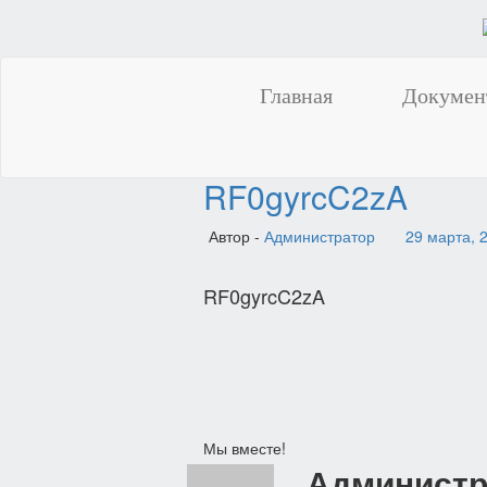
Главная
Докумен
RF0gyrcC2zA
Автор -
Администратор
29 марта, 
RF0gyrcC2zA
Навигация
Мы вместе!
Администр