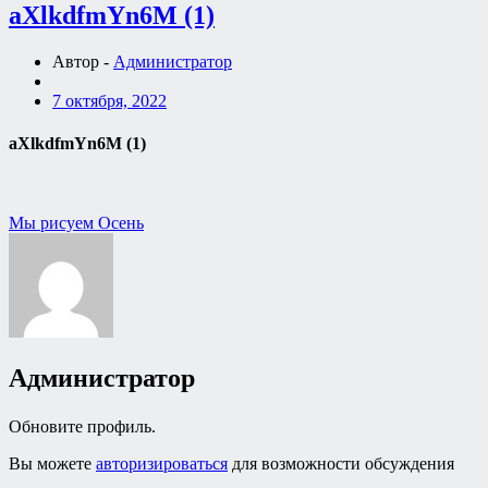
aXlkdfmYn6M (1)
Автор -
Администратор
7 октября, 2022
aXlkdfmYn6M (1)
Навигация
Мы рисуем Осень
по
записям
Администратор
Обновите профиль.
Вы можете
авторизироваться
для возможности обсуждения