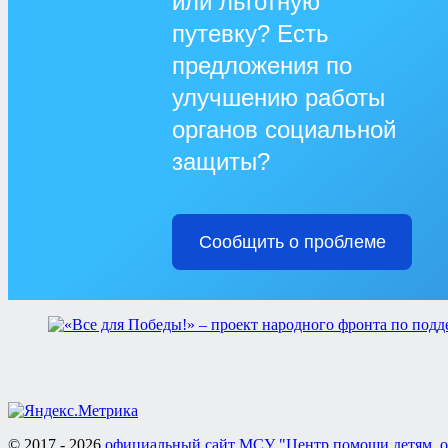
или льготную
путевку? Есть
предложения по
улучшению работы
органов социальной
защиты?
Сообщить о проблеме
© 2017 - 2026
официальный сайт МСУ "Центр помощи детям, о