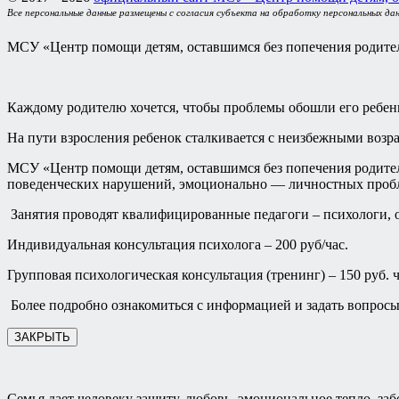
Все персональные данные размещены с согласия субъекта на обработку персональных да
МСУ «Центр помощи детям, оставшимся без попечения родител
Каждому родителю хочется, чтобы проблемы обошли его ребен
На пути взросления ребенок сталкивается с неизбежными возр
МСУ «Центр помощи детям, оставшимся без попечения родителе
поведенческих нарушений, эмоционально — личностных пробле
Занятия проводят квалифицированные педагоги – психологи, о
Индивидуальная консультация психолога – 200 руб/час.
Групповая психологическая консультация (тренинг) – 150 руб. ч
Более подробно ознакомиться с информацией и задать вопросы 
ЗАКРЫТЬ
Семья дает человеку защиту, любовь, эмоциональное тепло, заб