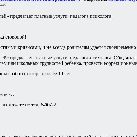
нных
ей» предлагает платные услуги педагога-психолога.
ка стороной!
астными кризисами, и не всегда родителям удается своевременн
й» предлагает платные услуги педагога-психолога. Общаясь с р
м или школьных трудностей ребенка, провести коррекционные 
пыт работы которых более 10 лет.
ел/час.
вы можете по тел. 6-00-22.
оту и уход, передает традиции, социальный опыт, взгляд на мир.