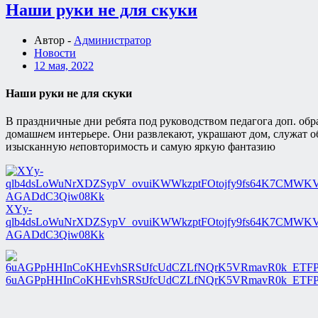
Наши руки не для скуки
Автор -
Администратор
Новости
12 мая, 2022
Наши руки не для скуки
В праздничные дни ребята под руководством педагога доп. обр
домаш
не
м интерьере. Они развлекают, украшают дом, служат 
изысканную
не
повторимость и самую яркую фантазию
XYy-
qlb4dsLoWuNrXDZSypV_ovuiKWWkzptFOtojfy9fs64K7CMWKV
AGADdC3Qiw08Kk
6uAGPpHHInCoKHEvhSRStJfcUdCZLfNQrK5VRmavR0k_ETF