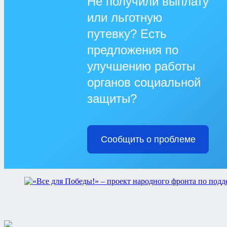
Не получили выплату
или льготную
путевку? Есть
предложения по
улучшению работы
органов социальной
защиты?
Сообщить о проблеме