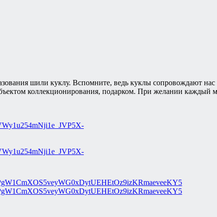
азования шили куклу. Вспомните, ведь куклы сопровождают нас 
объектом коллекционирования, подарком. При желании каждый м
Wy1u254mNji1e_JVP5X-
PgW1CmXOS5veyWG0xDytUEHEtOz9izKRmaeveeKY5