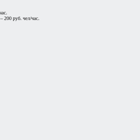
час.
 200 руб. чел/час.