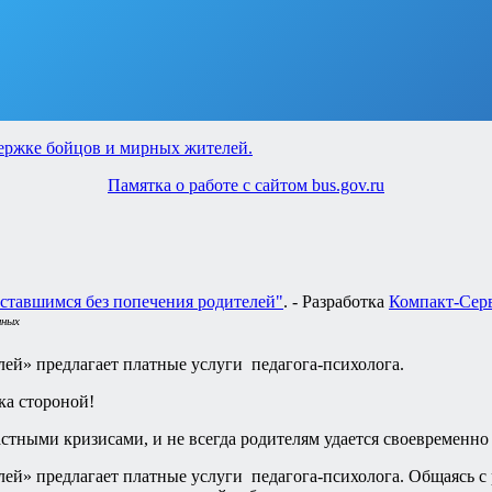
Памятка о работе с сайтом bus.gov.ru
ставшимся без попечения родителей"
. - Разработка
Компакт-Сер
нных
ей» предлагает платные услуги педагога-психолога.
ка стороной!
астными кризисами, и не всегда родителям удается своевременн
й» предлагает платные услуги педагога-психолога. Общаясь с р