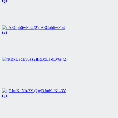
(3)
dA3Cpb6wFb4
(2)
fRBxLTdEy6s (2)
gDJmK_Nb-3Y
(2)