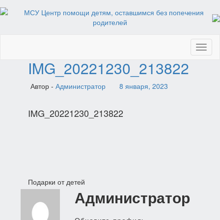
Toggl
naviga
IMG_20221230_213822
Автор -
Администратор
8 января, 2023
IMG_20221230_213822
Навигация
Подарки от детей
Администратор
по
записям