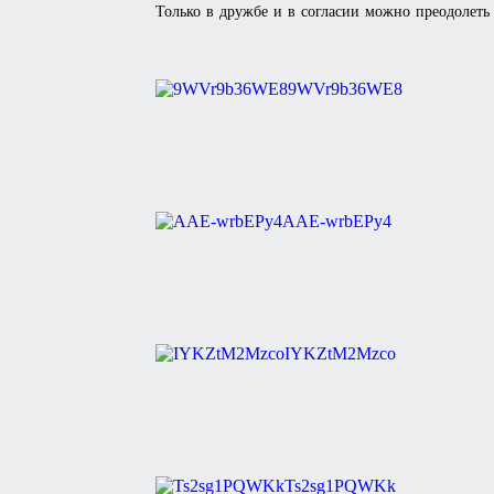
Только в дружбе и в согласии можно преодолеть 
9WVr9b36WE8
AAE-wrbEPy4
IYKZtM2Mzco
Ts2sg1PQWKk