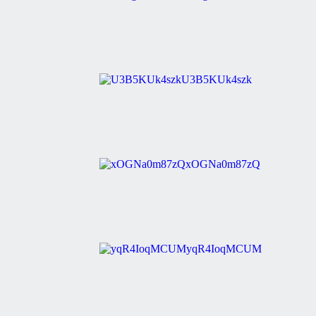
U3B5KUk4szk
xOGNa0m87zQ
yqR4IoqMCUM