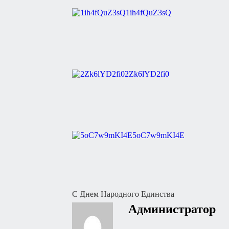
1ih4fQuZ3sQ
2Zk6lYD2fi0
5oC7w9mKI4E
Навигация
C Днем Народного Единства
Администратор
по
записям