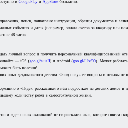
доступно в
GooglePlay
и
AppStore
бесплатно.
правочник, поиск, пошаговые инструкции, образцы документов и заяв
жных событиях и датах (например, оплата счетов за квартиру или пох
чение 48 часов.
адать личный вопрос и получить персональный квалифицированный отве
ачивайте — iOS (
goo.gl/auisJJ
) и Android (
goo.gl/LJxf00
). Может работат
 может быть полезно!
ших опыт детдомовского детства. Фонд получает вопросы и отзывы от п
формацию о «Гиде», рассказывая о нём подросткам из детских домов и
ольшему количеству ребят в самостоятельной жизни.
о и ждет новых скачиваний от старшеклассников, которые совсем скор