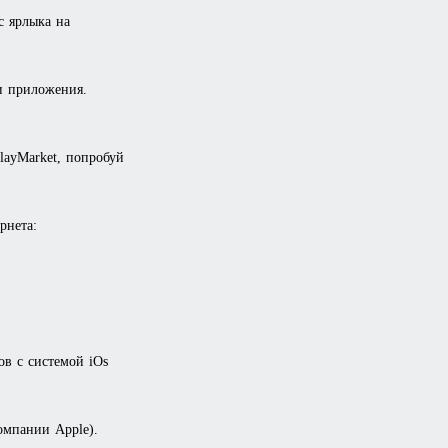
с ярлыка на
и приложения.
layMarket, попробуй
рнета:
ов с системой iOs
омпании Apple).