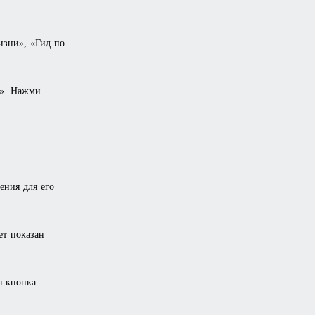
изни», «Гид по
». Нажми
ния для его
ет показан
я кнопка