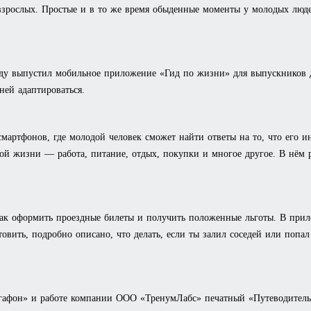
взрослых. Простые и в то же время обыденные моменты у молодых люд
ду выпустил мобильное приложение «Гид по жизни» для выпускников д
ней адаптироваться.
мартфонов, где молодой человек сможет найти ответы на то, что его ин
й жизни — работа, питание, отдых, покупки и многое другое. В нём р
как оформить проездные билеты и получить положенные льготы. В прил
товить, подробно описано, что делать, если ты залил соседей или попа
афон» и работе компании ООО «ТренумЛабс» печатный «Путеводитель 