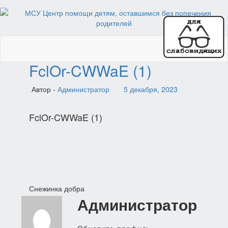
Toggl
naviga
FclOr-CWWaE (1)
Автор -
Администратор
5 декабря, 2023
FclOr-CWWaE (1)
Навигация
Снежинка добра
Администратор
по
записям