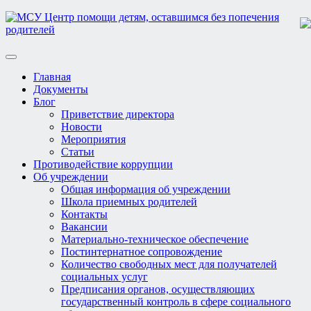
Toggle
navigation
Главная
Документы
Блог
Приветствие директора
Новости
Мероприятия
Статьи
Противодействие коррупции
Об учреждении
Общая информация об учреждении
Школа приемных родителей
Контакты
Вакансии
Материально-техническое обеспечение
Постинтернатное сопровождение
Количество свободных мест для получателей
социальных услуг
Предписания органов, осуществляющих
государственный контроль в сфере социального