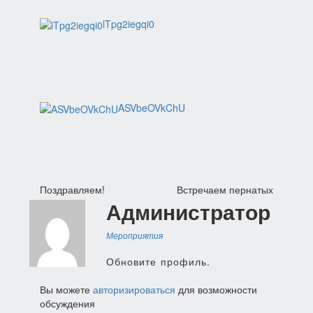
lTpg2iegqi0
ASVbeOVkChU
Навигация
Поздравляем!
Встречаем пернатых
Администратор
по
записям
Мероприятия
Обновите профиль.
Вы можете
авторизироваться
для возможности
обсуждения