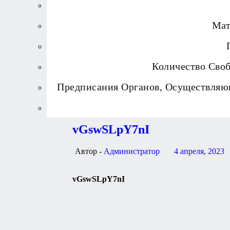
Мат
Количество Сво
Предписания Органов, Осуществляю
vGswSLpY7nI
Автор -
Администратор
4 апреля, 2023
vGswSLpY7nI