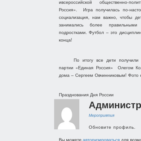
и
всероссийской общественно-по
Россия»
.
Игра получилась по-нас
социализация, нам важно, чтобы де
занимались более правильным
подростками.
Футбол – это дисциплин
конца!
По итогу все дети получили 
партии «Единая Россия»
Олегом Ко
дома – Сергеем Овчинниковым! Фото 
Навигация
Празднования Дня России
Администр
по
записям
Мероприятия
Обновите профиль.
Вы можете
авторизироваться
для возм