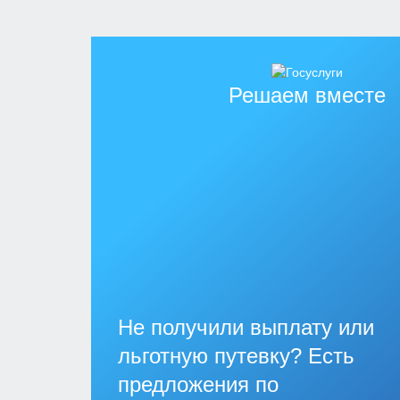
Решаем вместе
Не получили выплату или
льготную путевку? Есть
предложения по