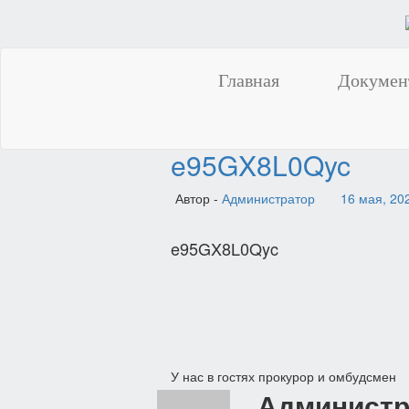
Главная
Докумен
e95GX8L0Qyc
Автор -
Администратор
16 мая, 20
e95GX8L0Qyc
Навигация
У нас в гостях прокурор и омбудсмен
Администр