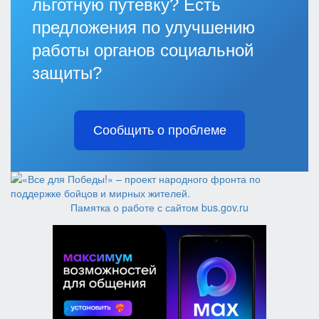
льготную путевку? Есть
предложения по улучшению
работы органов социальной
защиты?
Сообщить о проблеме
Памятка о работе с сайтом bus.gov.ru