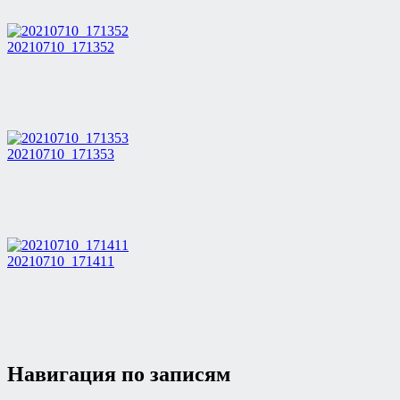
20210710_171352
20210710_171353
20210710_171411
Навигация по записям