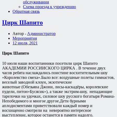
обслуживания
Схема проезда к учреждению
Обратная связь
Цирк Шапито
Автор -
Администратор
Мероприятия
12 июля, 2021
Цирк Шапито
10 июля наши воспитанники посетили цирк Шапито
АКАДЕМИИ РОССИИСКОГО ЦИРКА . В течение двух
часов ребята наслаждались поистине восхитительным шоу
«Королевство смеха».Было все: воздушные полеты гимнастов,
веселый заводной клоун, экзотические
животные (Обезьяна Джони, лисы-каскадёры, королевские
пудели, питон»Бусясик»), а также экстрим-шоу, непадающие
тарелочки на удочках, силовое шоу русского богатыря Романа-
Непобедимого и многое другое.Дети бурными
аплодисментами приветствовали каждый номер и
восхищенно смотрели на невероятно интересное
выступление, которое останется в памяти надолго.