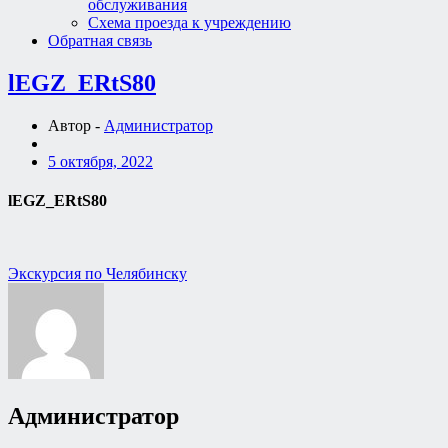
обслуживания
Схема проезда к учреждению
Обратная связь
lEGZ_ERtS80
Автор -
Администратор
5 октября, 2022
lEGZ_ERtS80
Навигация
Экскурсия по Челябинску
по
записям
Администратор