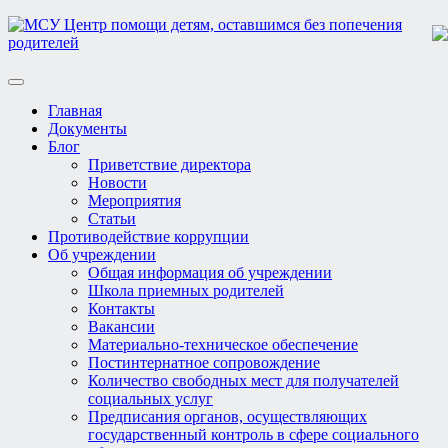
Toggle
navigation
Главная
Документы
Блог
Приветствие директора
Новости
Мероприятия
Статьи
Противодействие коррупции
Об учреждении
Общая информация об учреждении
Школа приемных родителей
Контакты
Вакансии
Материально-техническое обеспечение
Постинтернатное сопровождение
Количество свободных мест для получателей
социальных услуг
Предписания органов, осуществляющих
государственный контроль в сфере социального