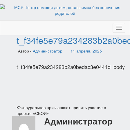
Toggl
naviga
t_f34fe5e79a234283b2a0be
Автор -
Администратор
11 апреля, 2025
t_f34fe5e79a234283b2a0bedac3e0441d_body
Навигация
Южноуральцев приглашают принять участие в
проекте «СВОИ»
по
Администратор
записям