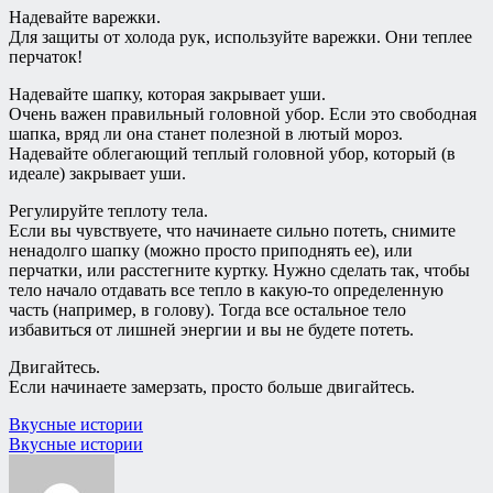
Надевайте варежки.
Для защиты от холода рук, используйте варежки. Они теплее
перчаток!
Надевайте шапку, которая закрывает уши.
Очень важен правильный головной убор. Если это свободная
шапка, вряд ли она станет полезной в лютый мороз.
Надевайте облегающий теплый головной убор, который (в
идеале) закрывает уши.
Регулируйте теплоту тела.
Если вы чувствуете, что начинаете сильно потеть, снимите
ненадолго шапку (можно просто приподнять ее), или
перчатки, или расстегните куртку. Нужно сделать так, чтобы
тело начало отдавать все тепло в какую-то определенную
часть (например, в голову). Тогда все остальное тело
избавиться от лишней энергии и вы не будете потеть.
Двигайтесь.
Если начинаете замерзать, просто больше двигайтесь.
Навигация
Вкусные истории
Вкусные истории
по
записям