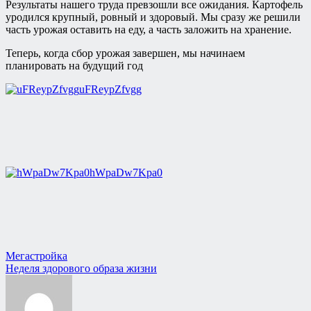
Результаты нашего труда превзошли все ожидания. Картофель
уродился крупный, ровный и здоровый. Мы сразу же решили
часть урожая оставить на еду, а часть заложить на хранение.
Теперь, когда сбор урожая завершен, мы начинаем
планировать на будущий год
uFReypZfvgg
hWpaDw7Kpa0
Навигация
Мегастройка
Неделя здорового образа жизни
по
записям