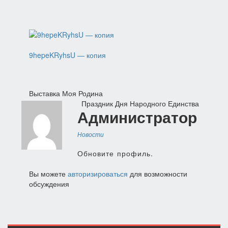
9hepeKRyhsU — копия
Навигация
Выставка Моя Родина
Праздник Дня Народного Единства
по
Администратор
записям
Новости
Обновите профиль.
Вы можете
авторизироваться
для возможности
обсуждения