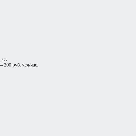
час.
 200 руб. чел/час.