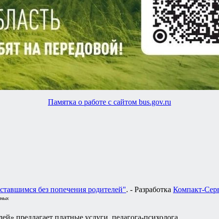
Памятка о работе с сайтом bus.gov.ru
ставшимся без попечения родителей"
. - Разработка
Компакт-Сер
нных
ей» предлагает платные услуги педагога-психолога.