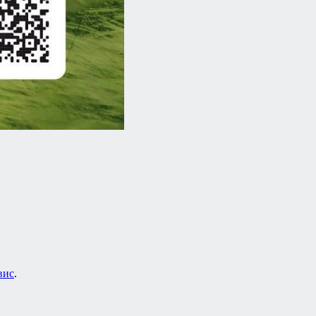
вис
.