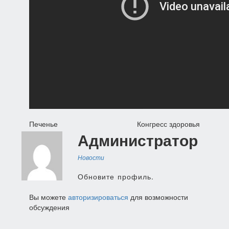
Навигация
Печенье
Конгресс здоровья
Администратор
по
записям
Новости
Обновите профиль.
Вы можете
авторизироваться
для возможности
обсуждения