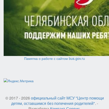
Памятка о работе с сайтом bus.gov.ru
© 2017 - 2026
официальный сайт МСУ "Центр помощи
детям, оставшимся без попечения родителей"
. -
Разработка
Компакт-Сервис
.