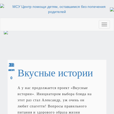
Toggl
naviga
28
30
22
22
22
12
18
18
3
9
Вкусные истории
ИЮЛ
ИЮЛ
ИЮЛ
ИЮЛ
ИЮЛ
ИЮН
ИЮН
ИЮН
СЕН
АВГ
0
0
0
0
0
0
0
0
0
0
А у нас продолжается проект «Вкусные
истории». Инициатором выбора блюда на
этот раз стал Александр, уж очень он
любит спагетти! Вопросы правильного
питания и здорового образа жизни