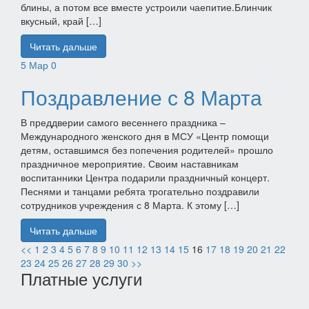
блины, а потом все вместе устроили чаепитие.Блинчик
вкусный, край […]
Читать дальше
5
Мар
0
Поздравление с 8 Марта
В преддверии самого весеннего праздника –
Международного женского дня в МСУ «Центр помощи
детям, оставшимся без попечения родителей» прошло
праздничное мероприятие. Своим наставникам
воспитанники Центра подарили праздничный концерт.
Песнями и танцами ребята трогательно поздравили
сотрудников учреждения с 8 Марта. К этому […]
Читать дальше
<<
1
2
3
4
5
6
7
8
9
10
11
12
13
14
15
16
17
18
19
20
21
22
23
24
25
26
27
28
29
30
>>
Платные услуги