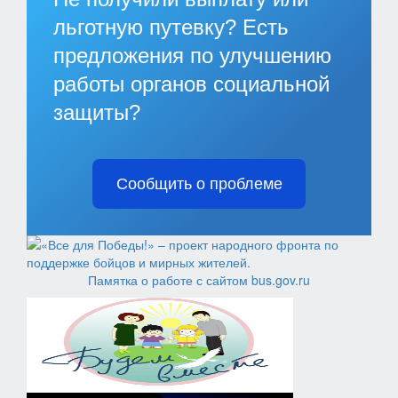
льготную путевку? Есть
предложения по улучшению
работы органов социальной
защиты?
Сообщить о проблеме
Памятка о работе с сайтом bus.gov.ru