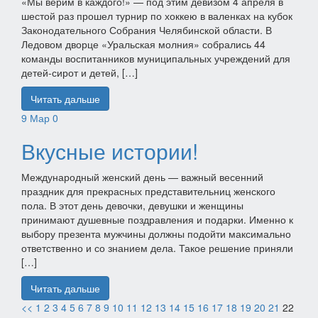
«Мы верим в каждого!» — под этим девизом 4 апреля в
шестой раз прошел турнир по хоккею в валенках на кубок
Законодательного Собрания Челябинской области. В
Ледовом дворце «Уральская молния» собрались 44
команды воспитанников муниципальных учреждений для
детей-сирот и детей, […]
Читать дальше
9
Мар
0
Вкусные истории!
Международный женский день — важный весенний
праздник для прекрасных представительниц женского
пола. В этот день девочки, девушки и женщины
принимают душевные поздравления и подарки. Именно к
выбору презента мужчины должны подойти максимально
ответственно и со знанием дела. Такое решение приняли
[…]
Читать дальше
<<
1
2
3
4
5
6
7
8
9
10
11
12
13
14
15
16
17
18
19
20
21
22