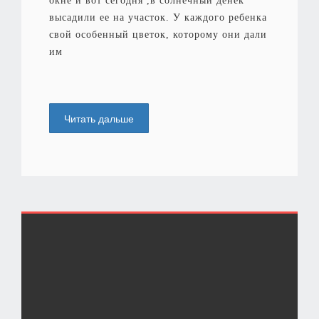
окне и вот сегодня ,в солнечный денёк
высадили ее на участок. У каждого ребенка
свой особенный цветок, которому они дали
им
Читать дальше
<<
1
2
3
4
5
6
7
8
9
10
11
12
13
14
15
16
17
18